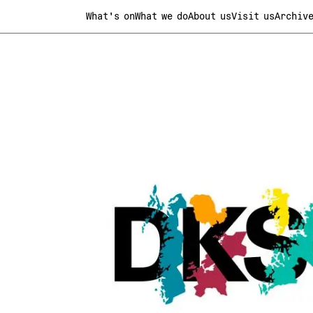
What's on
What we do
About us
Visit us
Archiv