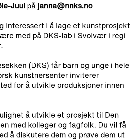
le-Juul
på
janna@nnks.no
g interessert i å lage et kunstprosjekt
ære med på DKS-lab i Svolvær i regi
.
sekken (DKS) får barn og unge i hele
rsk kunstnersenter inviterer
sted for å utvikle produksjoner innen
lighet å utvikle et prosjekt til Den
n med kolleger og fagfolk. Du vil få
r ved å diskutere dem og prøve dem ut