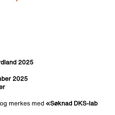
rdland 2025
mber 2025
ær
og merkes med
«Søknad DKS-lab