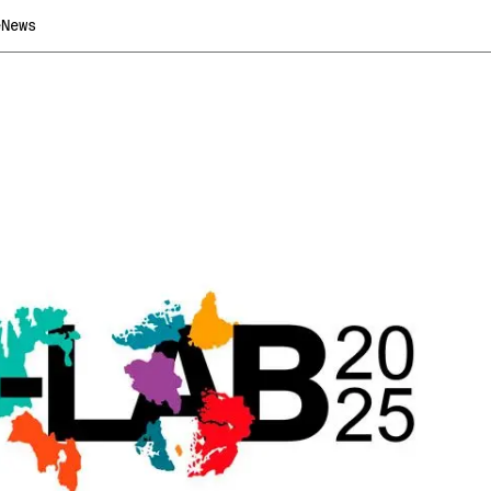
e
News