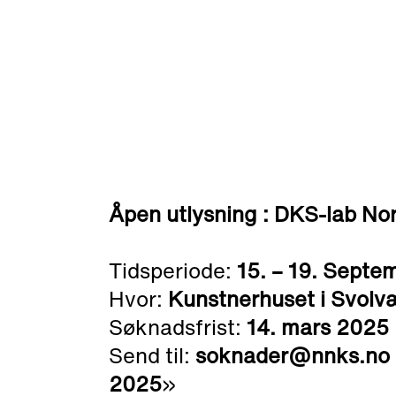
Åpen utlysning : DKS-lab No
Tidsperiode:
15. – 19. Septe
Hvor:
Kunstnerhuset i Svolv
Søknadsfrist:
14. mars 2025
Send til:
soknader@nnks.no
2025
»