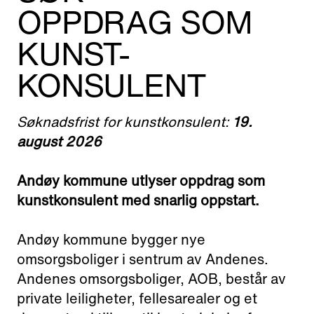
Adress:
OPPDRAG SOM
Torget 20, Svolvæer
KUNST-
post@nnks.no
+47 400 89 595
KONSULENT
Søknadsfrist for kunstkonsulent:
19.
august 2026
Andøy kommune utlyser oppdrag som
kunstkonsulent med snarlig oppstart.
Andøy kommune bygger nye
omsorgsboliger i sentrum av Andenes.
Andenes omsorgsboliger, AOB, består av
private leiligheter, fellesarealer og et