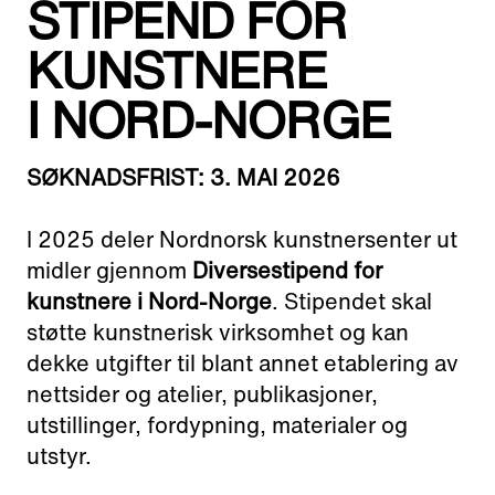
STIPEND FOR
Adress:
Torget 20, Svolvæer
KUNSTNERE
post@nnks.no
+47 400 89 595
I NORD-NORGE
SØKNADSFRIST: 3. MAI 2026
I 2025 deler Nordnorsk kunstnersenter ut
midler gjennom
Diversestipend for
kunstnere i Nord-Norge
. Stipendet skal
støtte kunstnerisk virksomhet og kan
dekke utgifter til blant annet etablering av
nettsider og atelier, publikasjoner,
utstillinger, fordypning, materialer og
utstyr.