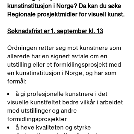
Adress:
kunstinstitusjon i Norge? Da kan du søke
Torget 20, Svolvæer
Regionale prosjektmidler for visuell kunst.
post@nnks.no
+47 400 89 595
Søknadsfrist er 1. september kl. 13
Ordningen retter seg mot kunstnere som
allerede har en signert avtale om en
utstilling eller et formidlingsprosjekt med
en kunstinstitusjon i Norge, og har som
formål:
å gi profesjonelle kunstnere i det
visuelle kunstfeltet bedre vilkår i arbeidet
med utstillinger og andre
formidlingsprosjekter
å heve kvaliteten og styrke