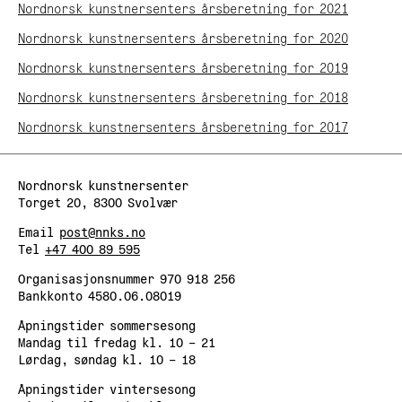
Adress:
Nordnorsk kunstnersenters årsberetning for 2021
Torget 20, Svolvæer
Nordnorsk kunstnersenters årsberetning for 2020
post@nnks.no
+47 400 89 595
Nordnorsk kunstnersenters årsberetning for 2019
Nordnorsk kunstnersenters årsberetning for 2018
Nordnorsk kunstnersenters årsberetning for 2017
Nordnorsk kunstnersenter
Torget 20, 8300 Svolvær
Email
post@nnks.no
Tel
+47 400 89 595
Organisasjonsnummer 970 918 256
Bankkonto 4580.06.08019
Åpningstider sommersesong
Mandag til fredag kl. 10 – 21
Lørdag, søndag kl. 10 – 18
Åpningstider vintersesong