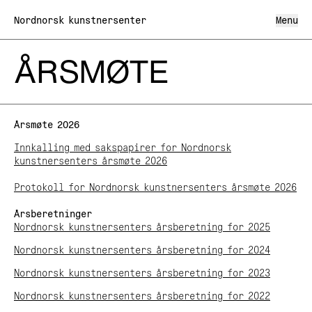
Nordnorsk kunstnersenter
Menu
ÅRSMØTE
Hva skjer
Hva vi gjør
Utstillinger
Årsmøte 2026
Om oss
Lofoten internasjonale kunstfestival LIAF
Kunstnerhuset Svolvær
Innkalling med sakspapirer for Nordnorsk
Om Nordnorsk kunstnersenter
Kunsthandel
kunstnersenters årsmøte 2026
Besøk oss
Ansatte
Formidling
Organisasjon og styre
Den kulturelle skolesekken
Protokoll for Nordnorsk kunstnersenters årsmøte 2026
Årsmøte
Kunst i offentlig rom
Arkiv
Samarbeidspartnere og nettverk
Nordnorsk kunstnerregister
Årsberetninger
Personvernerklæring
Nordnorsk kunstnersenter på tur
Nordnorsk kunstnersenters årsberetning for 2025
Prosjektmidler
Nyheter
Nordnorsk kunstnersenters årsberetning for 2024
Stipend
Nordnorsk kunstnersenters årsberetning for 2023
Årsmøt
An
Tirsdag–Søndag 10–16
NO
/
EN
Mandag Stengt
Nordnorsk kunstnersenters årsberetning for 2022