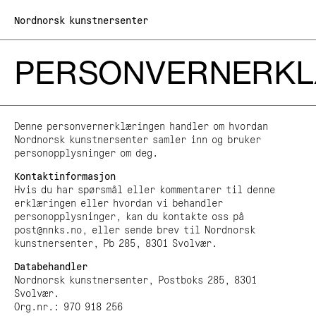
Nordnorsk kunstnersenter
PERSONVERNERK
Hva skjer
Hva vi gjør
Utstillinger
Denne personvernerklæringen handler om hvordan
Om oss
Lofoten internasjonale kunstfestival LIAF
Nordnorsk kunstnersenter samler inn og bruker
Kunstnerhuset Svolvær
personopplysninger om deg.
Om Nordnorsk kunstnersenter
Kunsthandel
Besøk oss
Ansatte
Formidling
Kontaktinformasjon
Organisasjon og styre
Den kulturelle skolesekken
Hvis du har spørsmål eller kommentarer til denne
Årsmøte
Kunst i offentlig rom
erklæringen eller hvordan vi behandler
Arkiv
Samarbeidspartnere og nettverk
Nordnorsk kunstnerregister
personopplysninger, kan du kontakte oss på
Personvernerklæring
Nordnorsk kunstnersenter på tur
post@nnks.no, eller sende brev til Nordnorsk
Prosjektmidler
kunstnersenter, Pb 285, 8301 Svolvær.
Nyheter
Stipend
Databehandler
Nordnorsk kunstnersenter, Postboks 285, 8301
Tirsdag–Søndag 10–16
Svolvær.
Mandag Stengt
Org.nr.: 970 918 256