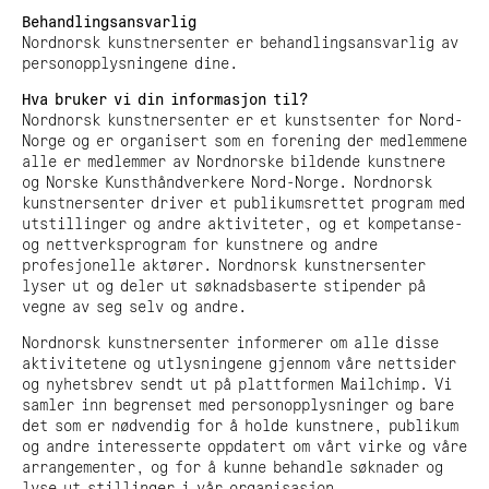
Adress:
Behandlingsansvarlig
Torget 20, Svolvæer
Nordnorsk kunstnersenter er behandlingsansvarlig av
post@nnks.no
personopplysningene dine.
+47 400 89 595
Hva bruker vi din informasjon til?
Nordnorsk kunstnersenter er et kunstsenter for Nord-
Norge og er organisert som en forening der medlemmene
alle er medlemmer av Nordnorske bildende kunstnere
og Norske Kunsthåndverkere Nord-Norge. Nordnorsk
kunstnersenter driver et publikumsrettet program med
utstillinger og andre aktiviteter, og et kompetanse-
og nettverksprogram for kunstnere og andre
profesjonelle aktører. Nordnorsk kunstnersenter
lyser ut og deler ut søknadsbaserte stipender på
vegne av seg selv og andre.
Nordnorsk kunstnersenter informerer om alle disse
aktivitetene og utlysningene gjennom våre nettsider
og nyhetsbrev sendt ut på plattformen Mailchimp. Vi
samler inn begrenset med personopplysninger og bare
det som er nødvendig for å holde kunstnere, publikum
og andre interesserte oppdatert om vårt virke og våre
arrangementer, og for å kunne behandle søknader og
lyse ut stillinger i vår organisasjon.