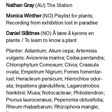
Nathan Gray
(AU) The Sta­tion
Monica Winther
(NO) Playlist for plants;
Record­ing from exhi­bi­tion lost in par­adise
Daniel Slåt­tnes
(NO) Å lære å kjenne en
plante / To learn to know a plant
Planter: Adi­antum; Alium cepa; Artemisia
vul­garis; Avi­cen­nia marina; Ceiba pen­tan­dra;
Chloro­phy­tum Como­sum; Clivia; Cras­sula
ovata; Empetrum Nigrum; Fomes fomen­tar­
iusI; Her­a­cleum per­sicum; Hie­rochloe odor­
ata; Impa­tiens glan­dulif­era; Lagarostro­bos
franklinii; Musa; Noto­cacteae; Philo­den­dron;
Prunus lau­ro­cera­sus; Peperomia obtusifolia;
Rheum rhabar­barum; Rhi­zophora mangle;