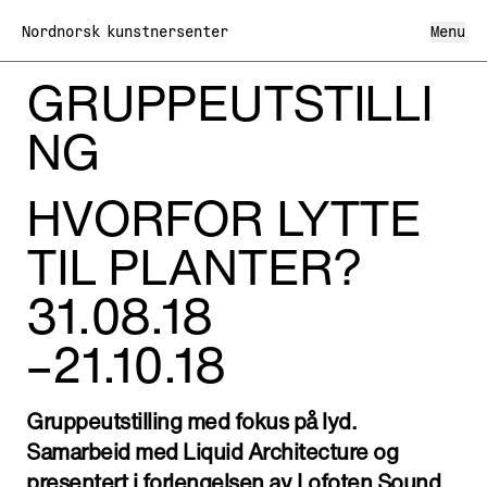
Nordnorsk kunstnersenter
Menu
GRUPPEUTSTILLI
Hva skjer
NG
Hva vi gjør
Utstillinger
HVORFOR LYTTE
Om oss
Lofoten internasjonale kunstfestival LIAF
Kunstnerhuset Svolvær
TIL PLANTER?
Om Nordnorsk kunstnersenter
Kunsthandel
Besøk oss
Ansatte
Formidling
Organisasjon og styre
31.08.18
Den kulturelle skolesekken
Årsmøte
Kunst i offentlig rom
Arkiv
Samarbeidspartnere og nettverk
Nordnorsk kunstnerregister
–21.10.18
Personvernerklæring
Nordnorsk kunstnersenter på tur
Prosjektmidler
Nyheter
Stipend
Gruppeutstilling med fokus på lyd.
Hvorfo
Wh
Tirsdag–Søndag 10–16
NO
/
EN
Samarbeid med Liquid Architecture og
Mandag Stengt
presentert i forlengelsen av Lofoten Sound