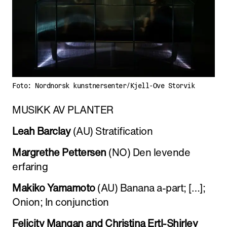
Foto: Nordnorsk kunstnersenter/Kjell-Ove Storvik
MUSIKK AV PLANTER
Leah Bar­clay
(AU) Strat­i­fi­ca­tion
Mar­grethe Pet­tersen
(NO) Den lev­ende
erfar­ing
Makiko Yamamoto
(AU) Banana a-part; […];
Onion; In con­junc­tion
Felic­ity Mangan and Christina Ertl-Shirley