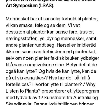
Adress:
Art Symposium (LSAS).
Torget 20, Svolvæer
post@nnks.no
Mennesket har et sanselig forhold til planter;
+47 400 89 595
vi kan smake, føle og se dem. Vi vet
dessuten at planter kan sanse fare, trusler,
næringsstoffer, lys, dyr og mennesker, samt
andre planter rundt seg. Hørsel er imidlertid
ikke en sans man forbinder med planteriket,
selv om noen planter faktisk bruker lydbølger
til å sanse omgivelsene sine. Betyr det at de
også kan lytte? Og hvis de kan lytte, kan de
på et vis «snakke»? Hva har de i så fall å
fortelle oss? Hvorfor lytte til planter? / Why
Listen to Plants? presenterer et lytteprogram
med lydverk av 12 kunstnere fra Australia og
Skandinavia. Denne lydutstillingen bringer