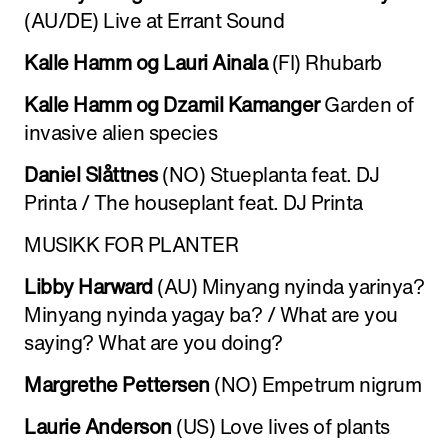
(AU/DE) Live at Errant Sound
Kalle Hamm og Lauri Ainala
(FI) ​Rhubarb
Kalle Hamm og Dzamil Kamanger
Garden of
inva­sive alien species
Daniel Slåt­tnes
(NO) Stue­planta feat. DJ
Printa / The house­plant feat. DJ Printa
MUSIKK FOR PLANTER
Libby Har­ward
(AU) Minyang nyinda yarinya?
Minyang nyinda yagay ba? / What are you
saying? What are you doing?
Mar­grethe Pet­tersen
(NO) Empetrum nigrum
Laurie Ander­son
(US) Love lives of plants